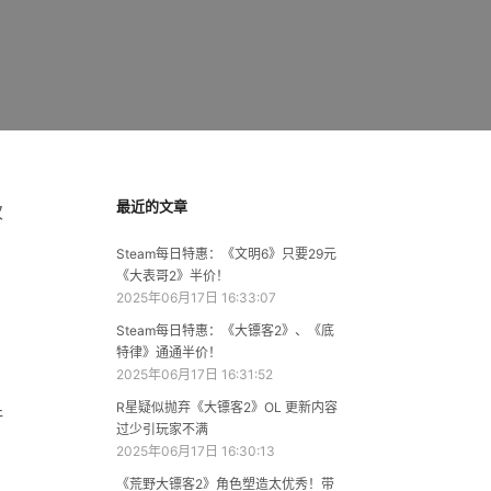
最近的文章
次
Steam每日特惠：《文明6》只要29元
《大表哥2》半价！
2025年06月17日 16:33:07
Steam每日特惠：《大镖客2》、《底
特律》通通半价！
2025年06月17日 16:31:52
R星疑似抛弃《大镖客2》OL 更新内容
许
过少引玩家不满
2025年06月17日 16:30:13
《荒野大镖客2》角色塑造太优秀！带