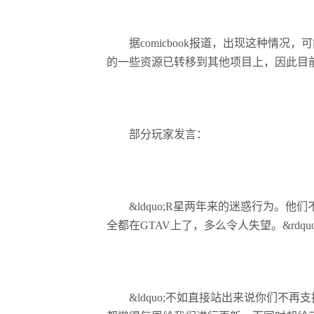
据comicbook报道，出现这种情况
的一些资源已转移到其他项目上，因此目
部分玩家发言：
&ldquo;R星两年来的迷惑行为。他
全都在GTAV上了，多么令人失望。&rdquo
&ldquo;不如直接站出来说你们不再