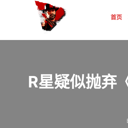
首页
R星疑似抛弃《