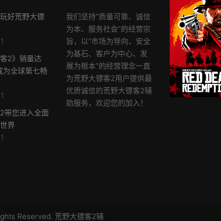
玩好荒野大镖
我们坚持”质量可靠、诚信
为本、服务社会”的经营宗
1
旨，以“市场为导向、安全
为基石、客户为中心、发
客2》销量达
展为根本”的经营理念一直
，成为全球第七畅
为荒野大镖客2用户提供最
优质诚信的荒野大镖客2辅
1
助服务，欢迎您的加入！
2带您进入全面
世界
1
l Rights Reserved. 荒野大镖客2辅