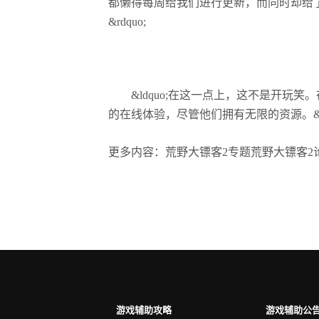
都懒得每周给我们进行更新，而同时却给了他
&rdquo;
&ldquo;在这一点上，这不是开玩笑
的在线体验，尽管他们拥有无限的资源。&rd
更多内容：荒野大镖客2专题荒野大镖客2
游戏辅助攻略
游戏辅助公