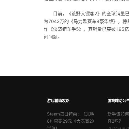
目前，《荒野大镖客2》的全球销量已经
为7043万的《马力欧赛车8豪华版》。
作《侠盗猎车手5》，其销量已突破1.9
间问题。
游戏辅助攻略
游戏辅助公
Steam每日特惠：《文明
新手该如何
6》只要29元《大表哥2》
客2呢？
半价！
2024-09-1